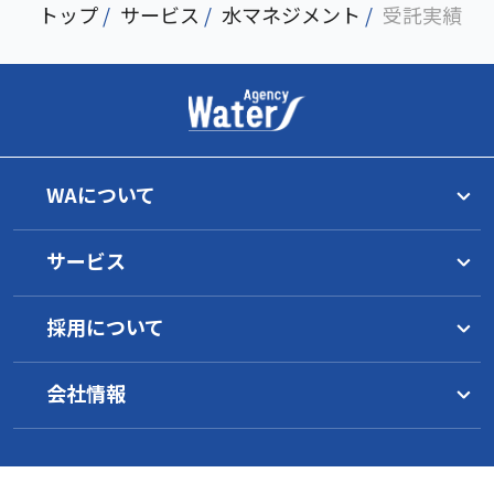
トップ
/
サービス
/
水マネジメント
/
受託実績
WAについて
トップメッセージ
サービス
理念
グループ一覧
水マネジメント
WAの目指すもの
採用について
サービス概要
イノベーション
工業薬品
水環境について
1分でわかるWA
環境への取り組み
サービス概要
水インフラ施設の運営
会社情報
WAの働き方
地域の活性化支援
オゾン水／浄水器
製品一覧
WAの技術
採用要項
事業継続のために
キャリアパス
会社概要
サービス概要
安全データシート
研究開発
社員の声
沿革
新卒採用
オゾン水生成器
海外事業
スキルアップ制度
各種方針（PDF）
中途採用
浄水器