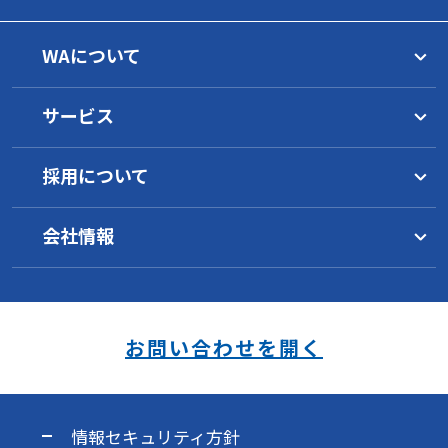
WAについて
トップメッセージ
サービス
理念
グループ一覧
水マネジメント
WAの目指すもの
採用について
サービス概要
イノベーション
工業薬品
水環境について
1分でわかるWA
環境への取り組み
サービス概要
水インフラ施設の運営
会社情報
WAの働き方
地域の活性化支援
オゾン水／浄水器
製品一覧
WAの技術
採用要項
事業継続のために
キャリアパス
会社概要
サービス概要
安全データシート
研究開発
社員の声
沿革
新卒採用
オゾン水生成器
海外事業
スキルアップ制度
各種方針（PDF）
中途採用
浄水器
受託実績
お問い合わせを開く
障がい者採用
品質方針
福利厚生
安全衛生方針
環境方針
情報セキュリティ方針