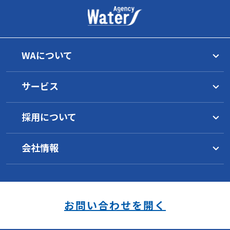
WAについて
トップメッセージ
サービス
理念
グループ一覧
水マネジメント
WAの目指すもの
採用について
サービス概要
イノベーション
工業薬品
水環境について
1分でわかるWA
環境への取り組み
サービス概要
水インフラ施設の運営
会社情報
WAの働き方
地域の活性化支援
オゾン水／浄水器
製品一覧
WAの技術
採用要項
事業継続のために
キャリアパス
会社概要
サービス概要
安全データシート
研究開発
社員の声
沿革
新卒採用
オゾン水生成器
海外事業
スキルアップ制度
各種方針（PDF）
中途採用
浄水器
受託実績
お問い合わせを開く
障がい者採用
品質方針
福利厚生
安全衛生方針