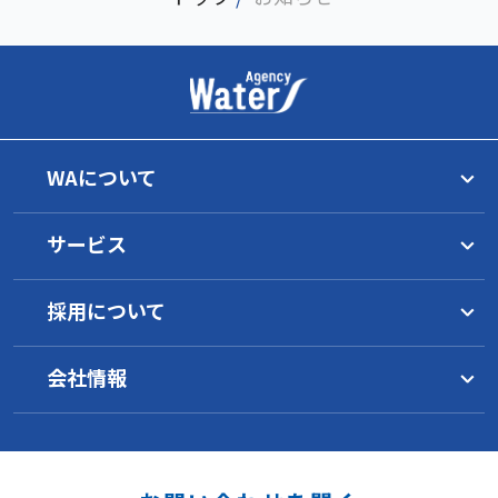
WAについて
トップメッセージ
サービス
理念
グループ一覧
水マネジメント
WAの目指すもの
採用について
サービス概要
イノベーション
工業薬品
水環境について
1分でわかるWA
環境への取り組み
サービス概要
水インフラ施設の運営
会社情報
WAの働き方
地域の活性化支援
オゾン水／浄水器
製品一覧
WAの技術
採用要項
事業継続のために
キャリアパス
会社概要
サービス概要
安全データシート
研究開発
社員の声
沿革
新卒採用
オゾン水生成器
海外事業
スキルアップ制度
各種方針（PDF）
中途採用
浄水器
受託実績