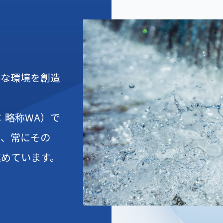
A
かな環境を創造
y：略称WA）で
と、常にその
進めています。