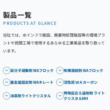
製品一覧
PRODUCTS AT GLANCE
当社では、水インフラ施設、廃棄物処理施設等の環境プラ
ントや民間工場で使用するあらゆる工業薬品を取り扱って
います。
高分子凝集剤 WAフロック
有機凝結剤 WAフロック
重金属固定剤 WAキレート
活性炭 ＷＡカーボン
特殊反応ろ過助剤 ライト
消臭剤ライトクリスタル
クリスタルMH