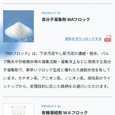
PRODUCT
高分子凝集剤 WAフロック
資料をダウンロードする
『WAフロック』は、下水汚泥やし尿汚泥の濃縮・脱水、パル
プ廃水や抄紙廃水等の凝集沈殿・凝集浮上などに使用する高分
子凝集剤で、素早いフロック生成と優れたろ過脱水性を有して
います。カチオン系、アニオン系、ノニオン系、両性系のライ
ンナップから、処理目的に応じた銘柄をお選びいただけます。
PRODUCT
有機凝結剤 ＷＡフロック