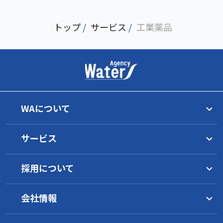
トップ
/
サービス
/
工業薬品
WAについて
トップメッセージ
サービス
理念
グループ一覧
水マネジメント
WAの目指すもの
採用について
サービス概要
イノベーション
工業薬品
水環境について
1分でわかるWA
環境への取り組み
サービス概要
水インフラ施設の運営
会社情報
WAの働き方
地域の活性化支援
オゾン水／浄水器
製品一覧
WAの技術
採用要項
事業継続のために
キャリアパス
会社概要
サービス概要
安全データシート
研究開発