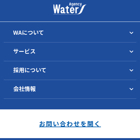
WAについて
トップメッセージ
サービス
理念
グループ一覧
水マネジメント
WAの目指すもの
採用について
サービス概要
イノベーション
工業薬品
水環境について
1分でわかるWA
環境への取り組み
サービス概要
水インフラ施設の運営
会社情報
WAの働き方
地域の活性化支援
オゾン水／浄水器
製品一覧
WAの技術
採用要項
事業継続のために
キャリアパス
会社概要
サービス概要
安全データシート
研究開発
社員の声
沿革
新卒採用
オゾン水生成器
海外事業
スキルアップ制度
各種方針（PDF）
中途採用
浄水器
受託実績
お問い合わせを開く
障がい者採用
品質方針
福利厚生
安全衛生方針