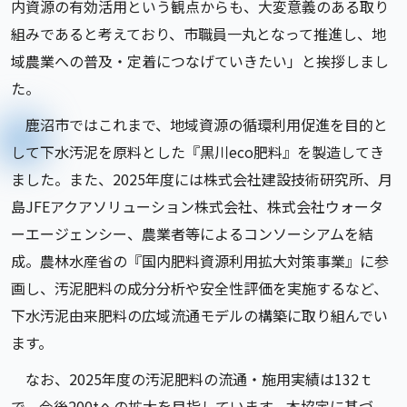
内資源の有効活用という観点からも、大変意義のある取り
組みであると考えており、市職員一丸となって推進し、地
域農業への普及・定着につなげていきたい」と挨拶しまし
た。
鹿沼市ではこれまで、地域資源の循環利用促進を目的と
して下水汚泥を原料とした『黒川eco肥料』を製造してき
ました。また、2025年度には株式会社建設技術研究所、月
島JFEアクアソリューション株式会社、株式会社ウォータ
ーエージェンシー、農業者等によるコンソーシアムを結
成。農林水産省の『国内肥料資源利用拡大対策事業』に参
画し、汚泥肥料の成分分析や安全性評価を実施するなど、
下水汚泥由来肥料の広域流通モデルの構築に取り組んでい
ます。
なお、2025年度の汚泥肥料の流通・施用実績は132ｔ
で、今後200tへの拡大を目指しています。本協定に基づ