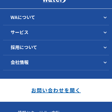
WAについて
トップメッセージ
サービス
理念
グループ一覧
水マネジメント
WAの目指すもの
採用について
サービス概要
イノベーション
工業薬品
水環境について
1分でわかるWA
環境への取り組み
サービス概要
水インフラ施設の運営
会社情報
WAの働き方
地域の活性化支援
オゾン水／浄水器
製品一覧
WAの技術
採用要項
事業継続のために
キャリアパス
会社概要
サービス概要
安全データシート
研究開発
社員の声
沿革
新卒採用
オゾン水生成器
海外事業
スキルアップ制度
各種方針（PDF）
中途採用
浄水器
受託実績
お問い合わせを開く
障がい者採用
品質方針
福利厚生
安全衛生方針
環境方針